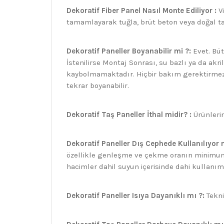
Dekoratif Fiber Panel Nasıl Monte Ediliyor :
Vi
tamamlayarak tuğla, brüt beton veya doğal ta
Dekoratif Paneller Boyanabilir mi ?:
Evet. Büt
İstenilirse Montaj Sonrası, su bazlı ya da ak
kaybolmamaktadır. Hiçbir bakım gerektirmez. O
tekrar boyanabilir.
Dekoratif Taş Paneller İthal midir? :
Ürünlerim
Dekoratif Paneller Dış Cephede Kullanılıyor
özellikle genleşme ve çekme oranın minimum 
hacimler dahil suyun içerisinde dahi kullan
Dekoratif Paneller Isıya Dayanıklı mı ?:
Tekni