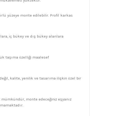
 mukavemeti yüksektir.
ürlü yüzeye monte edilebilir. Profil karkas
nlara, iç bükey ve dış bükey alanlara
ük taşıma özelliği maalesef
ğil, kalite, yenilik ve tasarıma ilişkin özel bir
ız mümkündür, monte edeceğiniz eşyanız
unmamaktadır.