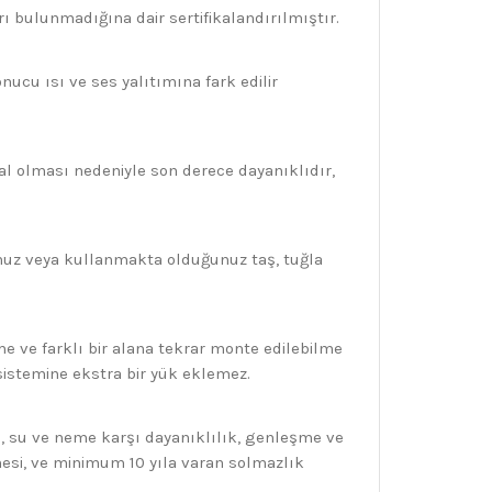
ı bulunmadığına dair sertifikalandırılmıştır.
cu ısı ve ses yalıtımına fark edilir
al olması nedeniyle son derece dayanıklıdır,
nuz veya kullanmakta olduğunuz taş, tuğla
e ve farklı bir alana tekrar monte edilebilme
 sistemine ekstra bir yük eklemez.
ı, su ve neme karşı dayanıklılık, genleşme ve
mesi, ve minimum 10 yıla varan solmazlık