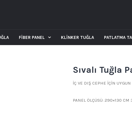
UĞLA
FİBER PANEL
KLİNKER TUĞLA
PATLATMA T
Sıvalı Tuğla P
İÇ VE DIŞ CEPHE İÇİN UYGU
PANEL ÖLÇÜSÜ: 290×130 CM 3