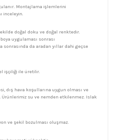
gulanır. Montajlama işlemlerini
 inceleyin.
kilde doğal doku ve doğal renktedir.
u, boya uygulaması sonrası
ma sonrasında da aradan yıllar dahi geçse
çiliği ile üretilir.
i, dış hava koşullarına uygun olması ve
 Ürünlerimiz su ve nemden etkilenmez. Islak
syon ve şekil bozulması oluşmaz.