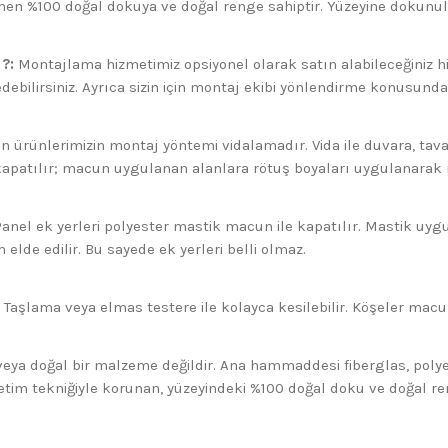
n %100 doğal dokuya ve doğal renge sahiptir. Yüzeyine dokunuld
?:
Montajlama hizmetimiz opsiyonel olarak satın alabileceğiniz hiz
ebilirsiniz. Ayrıca sizin için montaj ekibi yönlendirme konusunda 
n ürünlerimizin montaj yöntemi vidalamadır. Vida ile duvara, tava
 kapatılır; macun uygulanan alanlara rötuş boyaları uygulanara
anel ek yerleri polyester mastik macun ile kapatılır. Mastik uyg
elde edilir. Bu sayede ek yerleri belli olmaz.
 Taşlama veya elmas testere ile kolayca kesilebilir. Köşeler macun
eya doğal bir malzeme değildir. Ana hammaddesi fiberglas, polyes
üretim tekniğiyle korunan, yüzeyindeki %100 doğal doku ve doğal 