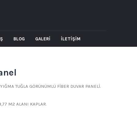
AŞ
BLOG
GALERİ
İLETİŞİM
anel
N YIĞMA TUĞLA GÖRÜNÜMLÜ FİBER DUVAR PANELİ.
,77 M2 ALANI KAPLAR.