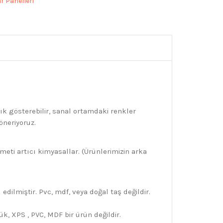
r Panelleri
k gösterebilir, sanal ortamdaki renkler
öneriyoruz.
eti artıcı kimyasallar. (Ürünlerimizin arka
dilmiştir. Pvc, mdf, veya doğal taş değildir.
ük, XPS , PVC, MDF bir ürün değildir.