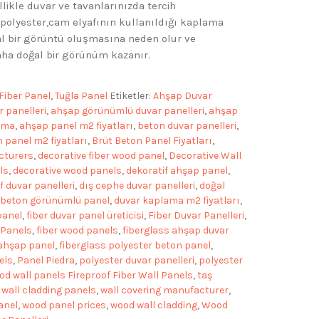
likle duvar ve tavanlarınızda tercih
, polyester,cam elyafının kullanıldığı kaplama
ğal bir görüntü oluşmasına neden olur ve
aha doğal bir görünüm kazanır.
Fiber Panel
,
Tuğla Panel
Etiketler:
Ahşap Duvar
 panelleri
,
ahşap görünümlü duvar panelleri
,
ahşap
ama
,
ahşap panel m2 fiyatları
,
beton duvar panelleri
,
 panel m2 fiyatları
,
Brüt Beton Panel Fiyatları
,
cturers
,
decorative fiber wood panel
,
Decorative Wall
ls
,
decorative wood panels
,
dekoratif ahşap panel
,
f duvar panelleri
,
dış cephe duvar panelleri
,
doğal
 beton görünümlü panel
,
duvar kaplama m2 fiyatları
,
panel
,
fiber duvar panel üreticisi
,
Fiber Duvar Panelleri
,
 Panels
,
fiber wood panels
,
fiberglass ahşap duvar
 ahşap panel
,
fiberglass polyester beton panel
,
els
,
Panel Piedra
,
polyester duvar panelleri
,
polyester
od wall panels Fireproof Fiber Wall Panels
,
taş
,
wall cladding panels
,
wall covering manufacturer
,
anel
,
wood panel prices
,
wood wall cladding
,
Wood