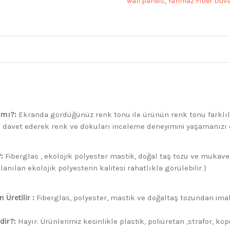
wall panels
,
Yanmaz Fiber Duva
ı mı?:
Ekranda gördüğünüz renk tonu ile ürünün renk tonu farklılı
ize davet ederek renk ve dokuları inceleme deneyimini yaşamanızı 
:
Fiberglas , ekolojik polyester mastik, doğal taş tozu ve mukavem
nılan ekolojik polyesterin kalitesi rahatlıkla görülebilir )
 Üretilir :
Fiberglas, polyester, mastik ve doğaltaş tozundan imal e
dir?:
Hayır. Ürünlerimiz kesinlikle plastik, poliüretan ,strafor, köp