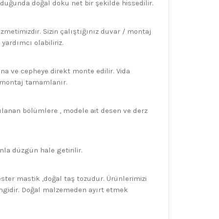
uğunda doğal doku net bir şekilde hissedilir.
metimizdir. Sizin çalıştığınız duvar / montaj
yardımcı olabiliriz.
na ve cepheye direkt monte edilir. Vida
k montaj tamamlanır.
ulanan bölümlere , modele ait desen ve derz
la düzgün hale getirilir.
ter mastik ,doğal taş tozudur. Ürünlerimizi
rengidir. Doğal malzemeden ayırt etmek