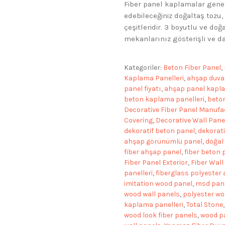
Fiber panel kaplamalar genel
edebileceğiniz doğaltaş tozu
çeşitleridir. 3 boyutlu ve do
mekanlarınız gösterişli ve d
Kategoriler:
Beton Fiber Panel
,
Kaplama Panelleri
,
ahşap duvar
panel fiyatı
,
ahşap panel kapl
beton kaplama panelleri
,
beton
Decorative Fiber Panel Manufa
Covering
,
Decorative Wall Pane
dekoratif beton panel
,
dekorati
ahşap görünümlü panel
,
doğal
fiber ahşap panel
,
fiber beton 
Fiber Panel Exterior
,
Fiber Wall
panelleri
,
fiberglass polyester
imitation wood panel
,
msd pan
wood wall panels
,
polyester wo
kaplama panelleri
,
Total Stone
wood look fiber panels
,
wood p