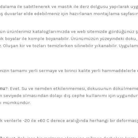
dalama ile sabitlenerek ve mastik ile derz dolgusu yapılarak uy
ş duvarlar elde edebilmeniz için hazırlanan montajlama sayfasını
ün ürünlerimiz kataloglarımızda ve web sitemizde gördüğünüz şe
rilik boyalar ile komple boyanabilir. Ürünümüzün yüzeyindeki dok
luşan kir ve tozları temizlerken silinebilir yıkanabilir. Uygula
izin tamamı yerli sermaye ve birinci kalite yerli hammaddelerle el iş
 mu
?: Evet. Su ve nemden etkilenmemesi, dokusunun dökülmemes
seviyede olmasından dolayı dış cephe kullanımı için uygundur.
ımı mümkündür.
k verilerle -20 ile +60 C derece aralığında herhangi bir deforma