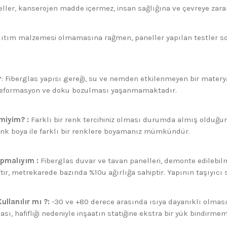
ller, kanserojen madde içermez, insan sağlığına ve çevreye zarar
lıtım malzemesi olmamasına rağmen, paneller yapılan testler sonu
: Fiberglas yapısı gereği, su ve nemden etkilenmeyen bir matery
r deformasyon ve doku bozulması yaşanmamaktadır.
 miyim? :
Farklı bir renk tercihiniz olması durumda almış olduğu
renk boya ile farklı bir renklere boyamanız mümkündür.
apmalıyım :
Fiberglas duvar ve tavan panelleri, demonte edilebilm
iftir, metrekarede bazında %10u ağırlığa sahiptir. Yapının taşıyıcı
ullanılır mı ?:
-30 ve +80 derece arasında ısıya dayanıklı olmas
, hafifliği nedeniyle inşaatın statiğine ekstra bir yük bindirme