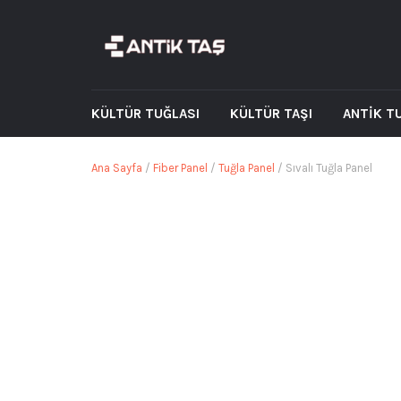
KÜLTÜR TUĞLASI
KÜLTÜR TAŞI
ANTİK T
Ana Sayfa
/
Fiber Panel
/
Tuğla Panel
/ Sıvalı Tuğla Panel