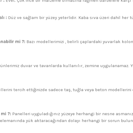
? :
Evet. Çok ince bir malzeme olmasına rağmen darbelere karşı
lı :
Düz ve sağlam bir yüzey yeterlidir. Kaba sıva üzeri dahil her t
nabilir mi ?:
Bazı modellerimizi , belirli çaplardaki yuvarlak kolo
rünlerimiz duvar ve tavanlarda kullanılır, zemine uygulanamaz. Y
erini tercih ettiğinizde sadece taş, tuğla veya beton modellerini de
 mi ?:
Panelleri uyguladığınız yüzeye herhangi bir nesne asman
ı elemanında yük aktaracağından dolayı herhangi bir sorun bul