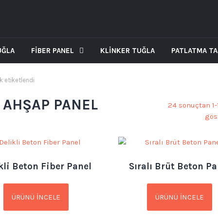
UĞLA
FİBER PANEL
KLİNKER TUĞLA
PATLATMA T
k etiketlendi
 AHŞAP PANEL
24 sonuçtan 1-
göst
kli Beton Fiber Panel
Sıralı Brüt Beton Pa
ÜRÜNÜ İNCELE
ÜRÜNÜ İNCELE