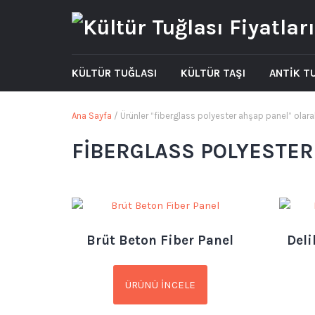
KÜLTÜR TUĞLASI
KÜLTÜR TAŞI
ANTİK T
Ana Sayfa
/ Ürünler “fiberglass polyester ahşap panel” olara
FIBERGLASS POLYESTER
Brüt Beton Fiber Panel
Deli
ÜRÜNÜ İNCELE