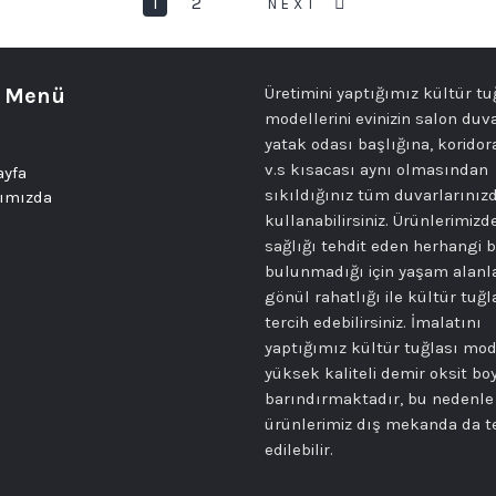
1
2
NEXT
y Menü
Üretimini yaptığımız kültür tu
modellerini evinizin salon duv
yatak odası başlığına, koridor
v.s kısacası aynı olmasından
ayfa
sıkıldığınız tüm duvarlarınız
ımızda
kullanabilirsiniz. Ürünlerimizd
sağlığı tehdit eden herhangi b
bulunmadığı için yaşam alanl
gönül rahatlığı ile kültür tuğl
tercih edebilirsiniz. İmalatını
yaptığımız kültür tuğlası mod
yüksek kaliteli demir oksit bo
barındırmaktadır, bu nedenl
ürünlerimiz dış mekanda da t
edilebilir.