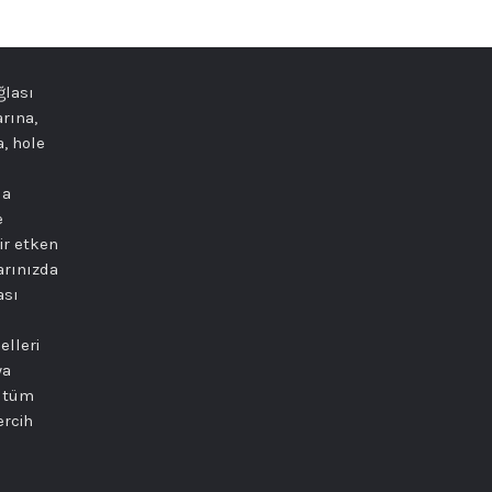
ğlası
arına,
a, hole
da
e
ir etken
arınızda
ası
elleri
ya
e tüm
ercih