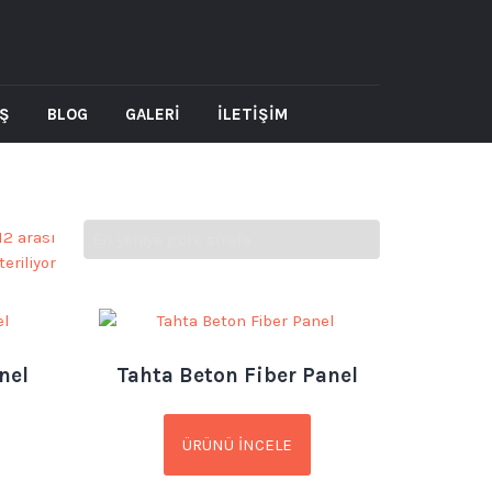
AŞ
BLOG
GALERİ
İLETİŞİM
12 arası
eriliyor
nel
Tahta Beton Fiber Panel
ÜRÜNÜ İNCELE