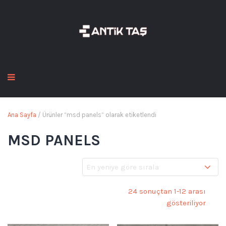
Ana Sayfa
/ Ürünler “msd panels” olarak etiketlendi
MSD PANELS
24 sonuçtan 1-12 arası
gösteriliyor