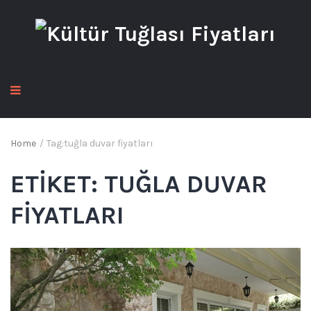
Home
/
Tag:
tuğla duvar fiyatları
ETIKET:
TUĞLA DUVAR
FIYATLARI